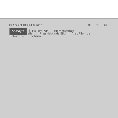
PRAG REHBERİM © 2016
Anasayfa
Hakkımızda
Hizmetlerimiz
Anlaşmalı Oteller
Prag Hakkında Bilgi
Araç Filomuz
Fotoğraflar
İletişim