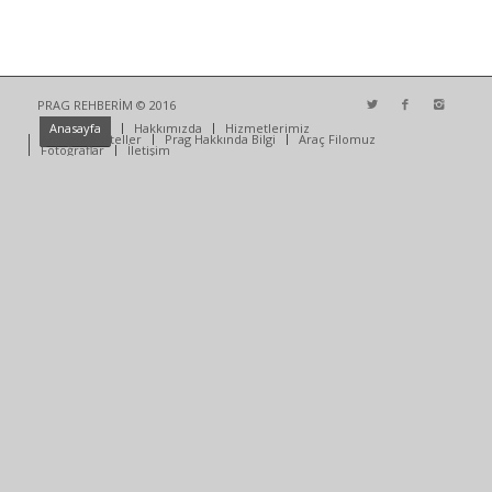
PRAG REHBERİM © 2016
Anasayfa
Hakkımızda
Hizmetlerimiz
Anlaşmalı Oteller
Prag Hakkında Bilgi
Araç Filomuz
Fotoğraflar
İletişim