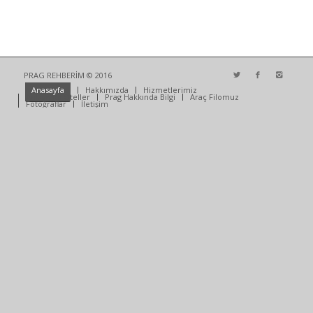
PRAG REHBERİM © 2016
Anasayfa
Hakkımızda
Hizmetlerimiz
Anlaşmalı Oteller
Prag Hakkında Bilgi
Araç Filomuz
Fotoğraflar
İletişim